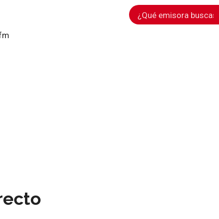
ofm
recto