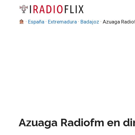
Saltar
al
contenido
·
España
·
Extremadura
·
Badajoz
·
Azuaga Radi
Azuaga Radiofm en di