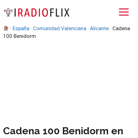
Saltar
M
al
contenido
·
España
·
Comunidad Valenciana
·
Alicante
·
Cadena
100 Benidorm
Cadena 100 Benidorm en