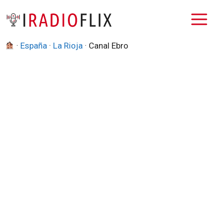
Saltar
M
al
contenido
·
España
·
La Rioja
·
Canal Ebro