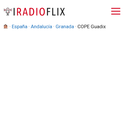
Saltar
M
al
contenido
·
España
·
Andalucía
·
Granada
·
COPE Guadix