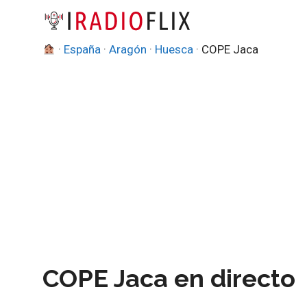
Saltar
al
contenido
·
España
·
Aragón
·
Huesca
·
COPE Jaca
COPE Jaca en directo