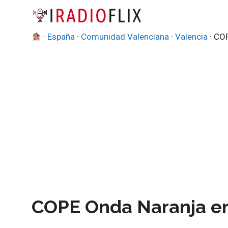
Saltar
al
contenido
·
España
·
Comunidad Valenciana
·
Valencia
·
COP
COPE Onda Naranja en