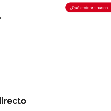
a
irecto