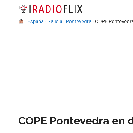
Saltar
al
contenido
·
España
·
Galicia
·
Pontevedra
·
COPE Pontevedr
COPE Pontevedra en d