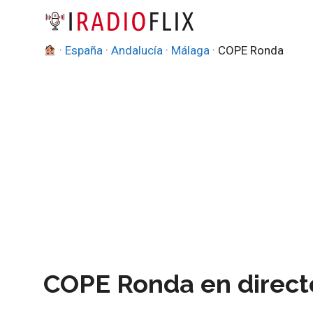
Saltar
al
contenido
·
España
·
Andalucía
·
Málaga
·
COPE Ronda
COPE Ronda en direct