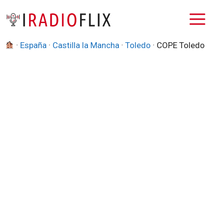
Saltar
M
al
contenido
·
España
·
Castilla la Mancha
·
Toledo
·
COPE Toledo