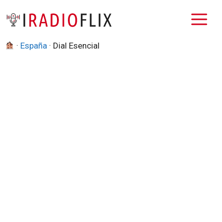
Saltar
M
al
contenido
·
España
·
Dial Esencial