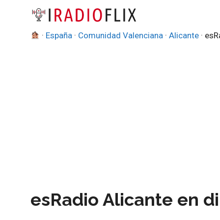
Saltar
al
contenido
·
España
·
Comunidad Valenciana
·
Alicante
·
esR
esRadio Alicante en d