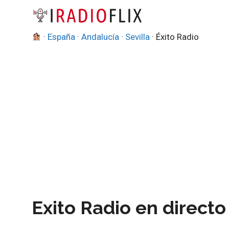
Saltar
al
contenido
·
España
·
Andalucía
·
Sevilla
·
Éxito Radio
Exito Radio en directo