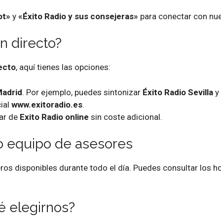
ot»
y
«Éxito Radio y sus consejeras»
para conectar con nue
n directo?
ecto
, aquí tienes las opciones:
adrid
. Por ejemplo, puedes sintonizar
Éxito Radio Sevilla
y 
ial
www.exitoradio.es
.
ar de
Exito Radio online
sin coste adicional.
ro equipo de asesores
s disponibles durante todo el día. Puedes consultar los h
é elegirnos?