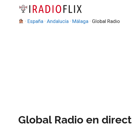
Saltar
al
contenido
·
España
·
Andalucía
·
Málaga
·
Global Radio
Global Radio en direc