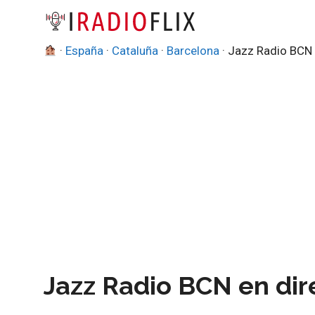
Saltar
al
contenido
·
España
·
Cataluña
·
Barcelona
·
Jazz Radio BCN
Jazz Radio BCN en dir