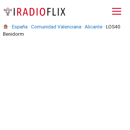
Saltar
M
al
contenido
·
España
·
Comunidad Valenciana
·
Alicante
·
LOS40
Benidorm