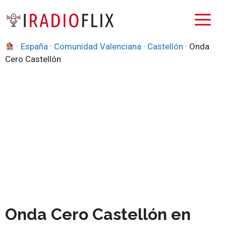
Saltar
M
al
contenido
·
España
·
Comunidad Valenciana
·
Castellón
·
Onda
Cero Castellón
Onda Cero Castellón en