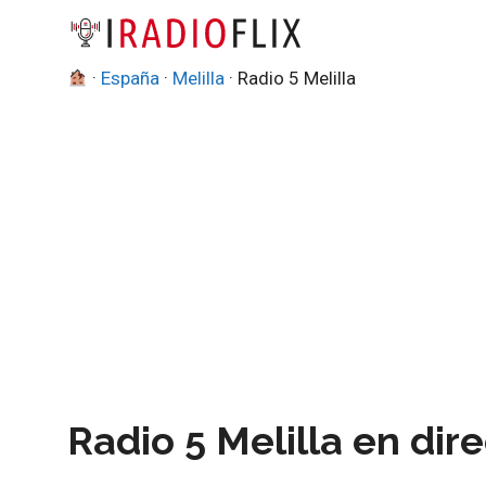
Saltar
al
contenido
·
España
·
Melilla
·
Radio 5 Melilla
Radio 5 Melilla en dir