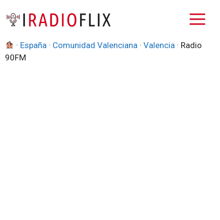
Saltar
M
al
contenido
·
España
·
Comunidad Valenciana
·
Valencia
·
Radio
90FM