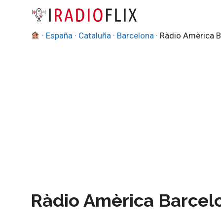
Saltar
al
contenido
·
España
·
Cataluña
·
Barcelona
·
Ràdio Amèrica B
Ràdio Amèrica Barcelo