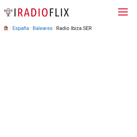
Saltar
M
al
contenido
·
España
·
Baleares
·
Radio Ibiza SER