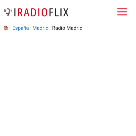
Saltar
M
al
contenido
·
España
·
Madrid
·
Radio Madrid