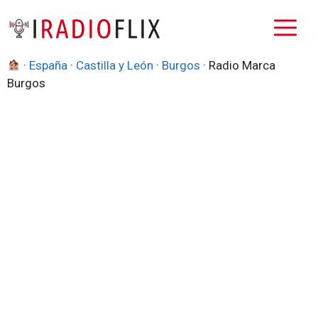
Saltar
M
al
contenido
·
España
·
Castilla y León
·
Burgos
·
Radio Marca
Burgos