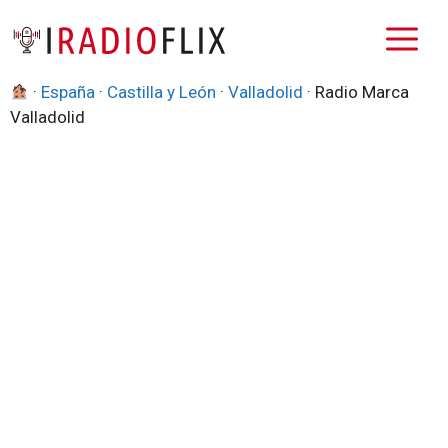
Saltar
M
al
contenido
·
España
·
Castilla y León
·
Valladolid
·
Radio Marca
Valladolid