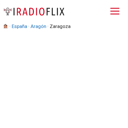
Saltar
M
al
contenido
·
España
·
Aragón
·
Zaragoza