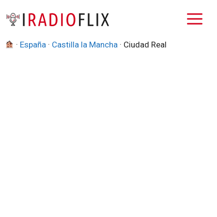
Saltar
M
al
contenido
·
España
·
Castilla la Mancha
·
Ciudad Real