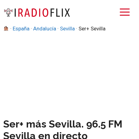
Saltar
M
al
contenido
·
España
·
Andalucía
·
Sevilla
·
Ser+ Sevilla
Ser+ más Sevilla. 96.5 FM
Sevilla en directo