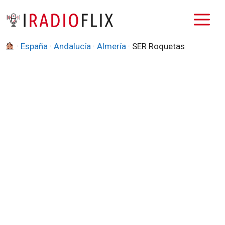
Saltar
M
al
contenido
·
España
·
Andalucía
·
Almería
·
SER Roquetas