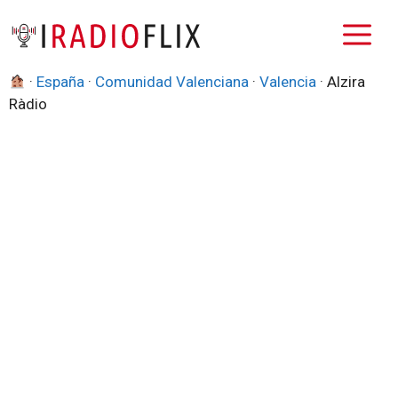
Saltar
M
al
contenido
·
España
·
Comunidad Valenciana
·
Valencia
·
Alzira
Ràdio