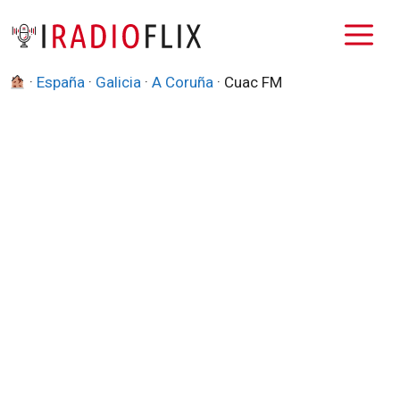
Saltar
M
al
contenido
·
España
·
Galicia
·
A Coruña
·
Cuac FM