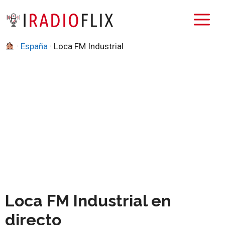
Saltar
M
al
contenido
·
España
·
Loca FM Industrial
Loca FM Industrial en
directo