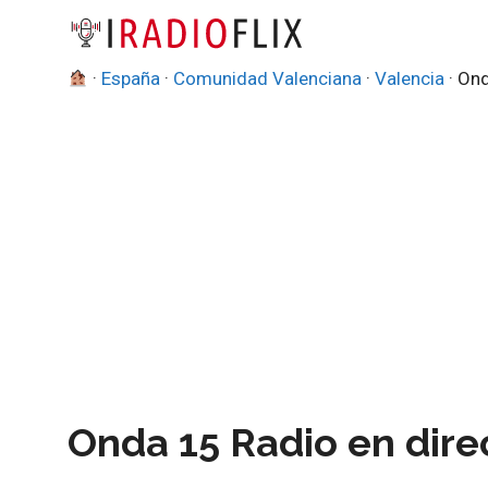
Saltar
al
contenido
·
España
·
Comunidad Valenciana
·
Valencia
·
Ond
Onda 15 Radio en dire