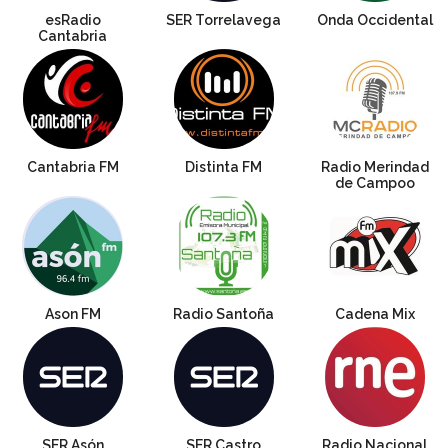
esRadio
SER Torrelavega
Onda Occidental
Cantabria
Cantabria FM
Distinta FM
Radio Merindad
de Campoo
Ason FM
Radio Santoña
Cadena Mix
SER Asón
SER Castro
Radio Nacional