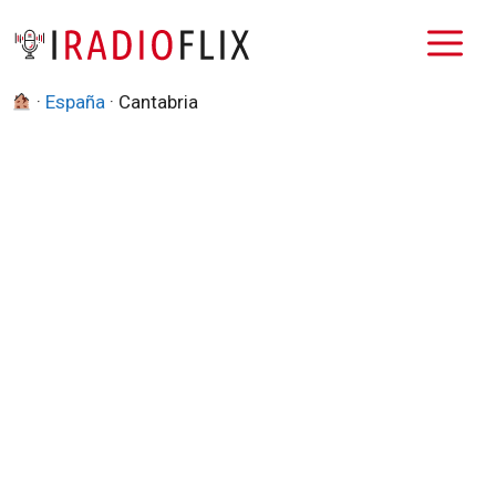
Saltar
M
al
contenido
·
España
·
Cantabria