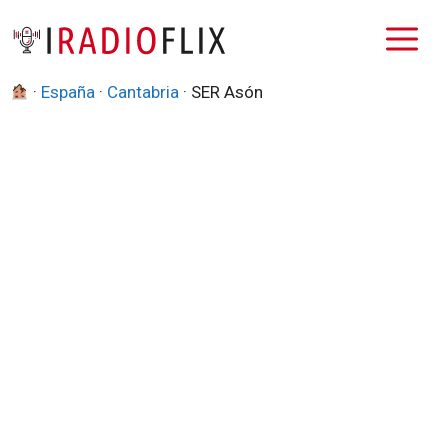
Saltar
M
al
contenido
·
España
·
Cantabria
·
SER Asón