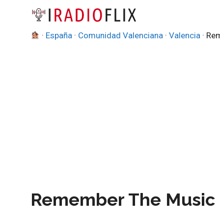
Saltar
al
contenido
·
España
·
Comunidad Valenciana
·
Valencia
·
Rem
Remember The Music 